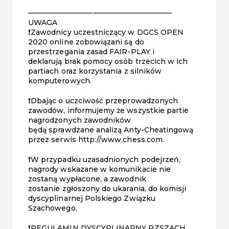
————————————————————
UWAGA
❗️Zawodnicy uczestniczący w DGCS OPEN
2020 online zobowiązani są do
przestrzegania zasad FAIR-PLAY i
deklarują brak pomocy osób trzecich w ich
partiach oraz korzystania z silników
komputerowych.
❗️Dbając o uczciwość przeprowadzonych
zawodów, informujemy że wszystkie partie
nagrodzonych zawodników
będą sprawdzane analizą Anty-Cheatingową
przez serwis http://www.chess.com.
❗️W przypadku uzasadnionych podejrzeń,
nagrody wskazane w komunikacie nie
zostaną wypłacone, a zawodnik
zostanie zgłoszony do ukarania, do komisji
dyscyplinarnej Polskiego Związku
Szachowego.
❗️REGULAMIN DYSCYPLINARNY PZSZACH