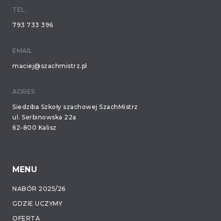
TEL.
793 733 396
EMAIL
maciej@szachmistrz.pl
ADRES
Siedziba Szkoły szachowej SzachMistrz
ul. Serbinowska 22a
62-800 Kalisz
MENU
NABÓR 2025/26
GDZIE UCZYMY
OFERTA