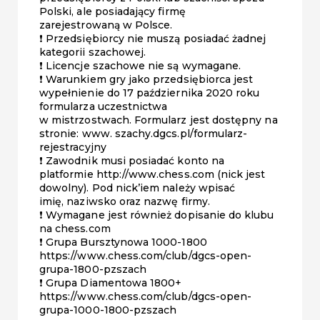
Polski, ale posiadający firmę
zarejestrowaną w Polsce.
❗️ Przedsiębiorcy nie muszą posiadać żadnej
kategorii szachowej.
❗️ Licencje szachowe nie są wymagane.
❗️ Warunkiem gry jako przedsiębiorca jest
wypełnienie do 17 października 2020 roku
formularza uczestnictwa
w mistrzostwach. Formularz jest dostępny na
stronie: www. szachy.dgcs.pl/formularz-
rejestracyjny
❗️ Zawodnik musi posiadać konto na
platformie http://www.chess.com (nick jest
dowolny). Pod nick’iem należy wpisać
imię, naziwsko oraz nazwę firmy.
❗️ Wymagane jest również dopisanie do klubu
na chess.com
❗️ Grupa Bursztynowa 1000-1800
https://www.chess.com/club/dgcs-open-
grupa-1800-pzszach
❗️ Grupa Diamentowa 1800+
https://www.chess.com/club/dgcs-open-
grupa-1000-1800-pzszach