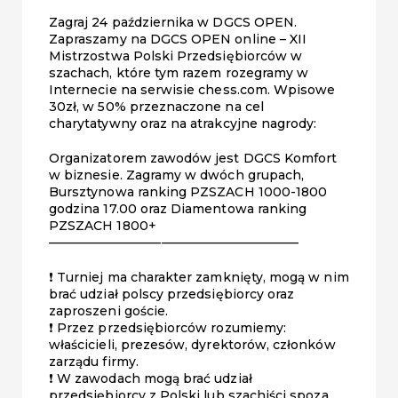
Zagraj 24 października w DGCS OPEN.
Zapraszamy na DGCS OPEN online – XII
Mistrzostwa Polski Przedsiębiorców w
szachach, które tym razem rozegramy w
Internecie na serwisie chess.com. Wpisowe
30zł, w 50% przeznaczone na cel
charytatywny oraz na atrakcyjne nagrody:
Organizatorem zawodów jest DGCS Komfort
w biznesie. Zagramy w dwóch grupach,
Bursztynowa ranking PZSZACH 1000-1800
godzina 17.00 oraz Diamentowa ranking
PZSZACH 1800+
————————————————————
❗️ Turniej ma charakter zamknięty, mogą w nim
brać udział polscy przedsiębiorcy oraz
zaproszeni goście.
❗️ Przez przedsiębiorców rozumiemy:
właścicieli, prezesów, dyrektorów, członków
zarządu firmy.
❗️ W zawodach mogą brać udział
przedsiębiorcy z Polski lub szachiści spoza