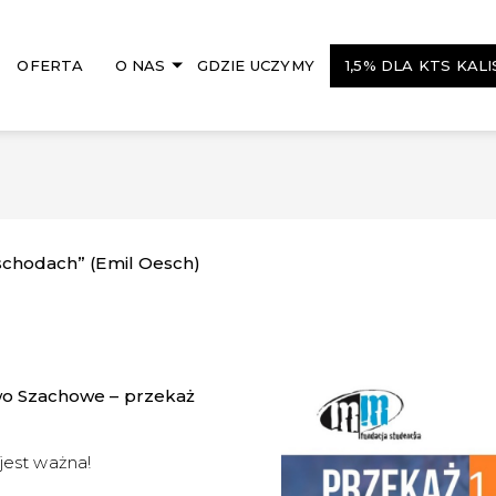
OFERTA
O NAS
GDZIE UCZYMY
1,5% DLA KTS KALI
 schodach” (Emil Oesch)
wo Szachowe – przekaż
 jest ważna!