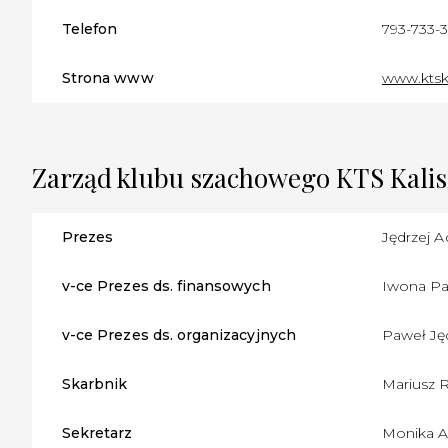
Telefon
793-733-
Strona www
www.ktska
Zarząd klubu szachowego KTS Kalis
Prezes
Jędrzej 
v-ce Prezes ds. finansowych
Iwona P
v-ce Prezes ds. organizacyjnych
Paweł Ję
Skarbnik
Mariusz 
Sekretarz
Monika A