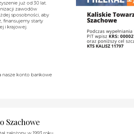
szenie już od 30 lat.
ganizacji zawodów
żdej sposobności, aby
, finansujemy starty
 i krajowej.
a nasze konto bankowe
wo Szachowe
ał założony w 1993 roku.