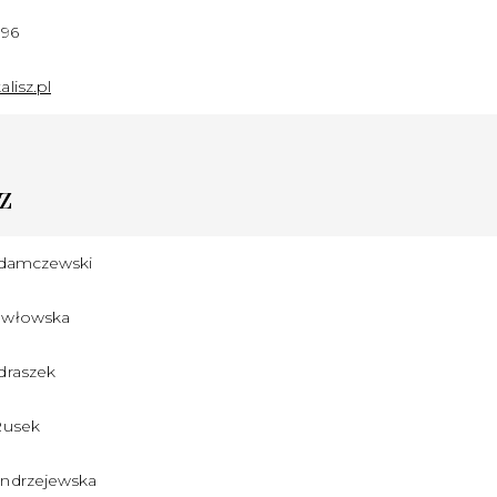
396
lisz.pl
z
Adamczewski
awłowska
draszek
Rusek
ndrzejewska