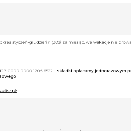
okres styczeń-grudzień r. (30zł za miesiąc, we wakacje nie prow
1128 0000 0000 1205 6522 –
składki opłacamy jednorazowym p
rzowego
kalisz.pl/