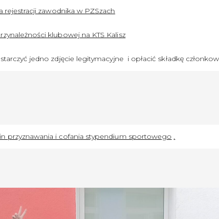
a rejestracji zawodnika w PZSzach
zynależności klubowej na KTS Kalisz
starczyć jedno zdjęcie legitymacyjne i opłacić składkę członko
n przyznawania i cofania stypendium sportowego
.