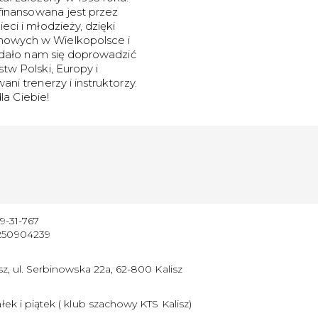
 finansowana jest przez
ci i młodzieży, dzięki
howych w Wielkopolsce i
 udało nam się doprowadzić
tw Polski, Europy i
ni trenerzy i instruktorzy.
la Ciebie!
9-31-767
50904239
sz, ul. Serbinowska 22a, 62-800 Kalisz
łek i piątek ( klub szachowy KTS Kalisz)