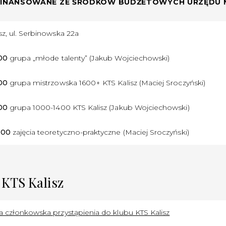
DOFINANSOWANE ZE ŚRODKÓW BUDŻETOWYCH URZĘDU 
sz, ul. Serbinowska 22a
.00
grupa „młode talenty” (Jakub Wojciechowski)
.00
grupa mistrzowska 1600+ KTS Kalisz (Maciej Sroczyński)
.00
grupa 1000-1400 KTS Kalisz (Jakub Wojciechowski)
.00
zajęcia teoretyczno-praktyczne (Maciej Sroczyński)
 KTS Kalisz
a członkowska przystąpienia do klubu KTS Kalisz