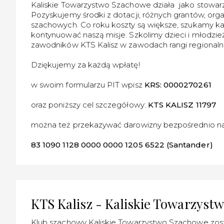
Kaliskie Towarzystwo Szachowe działa jako stowarzy
Pozyskujemy środki z dotacji, różnych grantów, or
szachowych. Co roku koszty są większe, szukamy ka
kontynuować naszą misje. Szkolimy dzieci i młodzież
zawodników KTS Kalisz w zawodach rangi regionalnej
Dziękujemy za każdą wpłatę!
w swoim formularzu PIT wpisz
KRS: 0000270261
oraz poniższy cel szczegółowy:
KTS KALISZ 11797
można też przekazywać darowizny bezpośrednio n
83 1090 1128 0000 0000 1205 6522 (Santander)
KTS Kalisz - Kaliskie Towarzyst
Klub szachowy Kaliskie Towarzystwo Szachowe zost