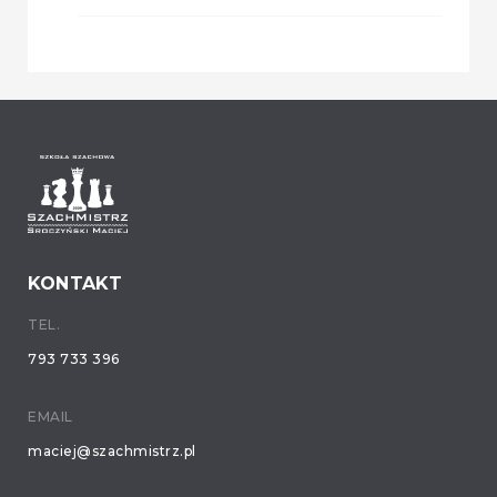
KONTAKT
TEL.
793 733 396
EMAIL
maciej@szachmistrz.pl