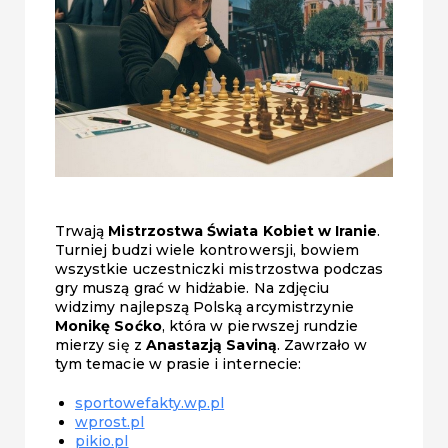
Trwają
Mistrzostwa Świata Kobiet w Iranie
.
Turniej budzi wiele kontrowersji, bowiem
wszystkie uczestniczki mistrzostwa podczas
gry muszą grać w hidżabie. Na zdjęciu
widzimy najlepszą Polską arcymistrzynie
Monikę Soćko
, która w pierwszej rundzie
mierzy się z
Anastazją Saviną
. Zawrzało w
tym temacie w prasie i internecie:
sportowefakty.wp.pl
wprost.pl
pikio.pl