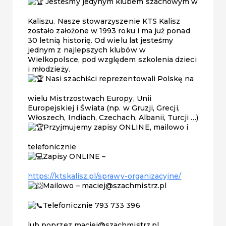
Jesteśmy jedynym klubem szachowym w
Kaliszu. Nasze stowarzyszenie KTS Kalisz
zostało założone w 1993 roku i ma już ponad
30 letnią historię. Od wielu lat jesteśmy
jednym z najlepszych klubów w
Wielkopolsce, pod względem szkolenia dzieci
i młodzieży.
Nasi szachiści reprezentowali Polskę na
wielu Mistrzostwach Europy, Unii
Europejskiej i Świata (np. w Gruzji, Grecji,
Włoszech, Indiach, Czechach, Albanii, Turcji …)
Przyjmujemy zapisy ONLINE, mailowo i
telefonicznie
Zapisy ONLINE –
https://ktskalisz.pl/sprawy-organizacyjne/
Mailowo – maciej@szachmistrz.pl
Telefonicznie 793 733 396
lub poprzez maciej@szachmistrz.pl