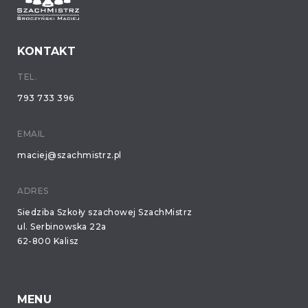
KONTAKT
TEL.
793 733 396
EMAIL
maciej@szachmistrz.pl
ADRES
Siedziba Szkoły szachowej SzachMistrz
ul. Serbinowska 22a
62-800 Kalisz
MENU