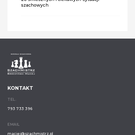
szachowych
KONTAKT
TEL.
793 733 396
EMAIL
maciej@szachmistrz.pl