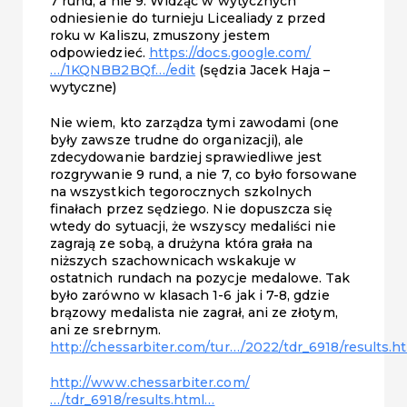
7 rund, a nie 9. Widząc w wytycznych
odniesienie do turnieju Licealiady z przed
roku w Kaliszu, zmuszony jestem
odpowiedzieć.
https://docs.google.com/
…/1KQNBB2BQf…/edit
(sędzia Jacek Haja –
wytyczne)
Nie wiem, kto zarządza tymi zawodami (one
były zawsze trudne do organizacji), ale
zdecydowanie bardziej sprawiedliwe jest
rozgrywanie 9 rund, a nie 7, co było forsowane
na wszystkich tegorocznych szkolnych
finałach przez sędziego. Nie dopuszcza się
wtedy do sytuacji, że wszyscy medaliści nie
zagrają ze sobą, a drużyna która grała na
niższych szachownicach wskakuje w
ostatnich rundach na pozycje medalowe. Tak
było zarówno w klasach 1-6 jak i 7-8, gdzie
brązowy medalista nie zagrał, ani ze złotym,
ani ze srebrnym.
http://chessarbiter.com/tur…/2022/tdr_6918/results.h
http://www.chessarbiter.com/
…/tdr_6918/results.html…