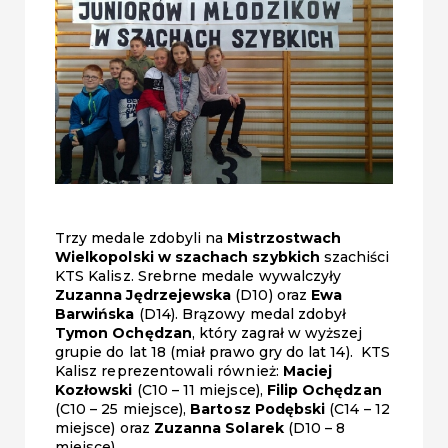
Trzy medale zdobyli na
Mistrzostwach
Wielkopolski w szachach szybkich
szachiści
KTS Kalisz. Srebrne medale wywalczyły
Zuzanna Jędrzejewska
(D10) oraz
Ewa
Barwińska
(D14). Brązowy medal zdobył
Tymon Ochędzan
, który zagrał w wyższej
grupie do lat 18 (miał prawo gry do lat 14). KTS
Kalisz reprezentowali również:
Maciej
Kozłowski
(C10 – 11 miejsce),
Filip Ochędzan
(C10 – 25 miejsce),
Bartosz Podębski
(C14 – 12
miejsce) oraz
Zuzanna Solarek
(D10 – 8
miejsce).