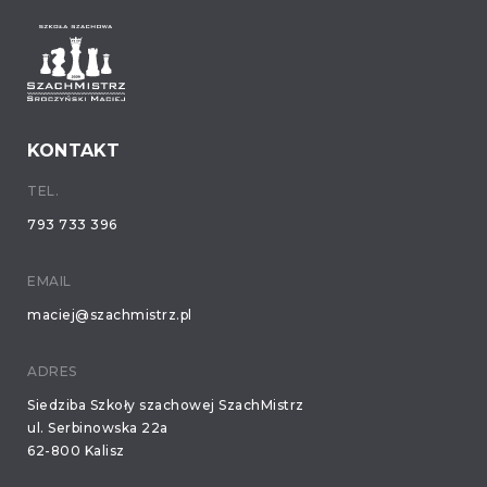
KONTAKT
TEL.
793 733 396
EMAIL
maciej@szachmistrz.pl
ADRES
Siedziba Szkoły szachowej SzachMistrz
ul. Serbinowska 22a
62-800 Kalisz