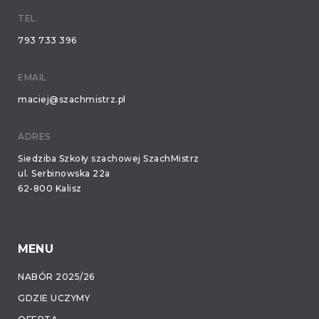
TEL.
793 733 396
EMAIL
maciej@szachmistrz.pl
ADRES
Siedziba Szkoły szachowej SzachMistrz
ul. Serbinowska 22a
62-800 Kalisz
MENU
NABÓR 2025/26
GDZIE UCZYMY