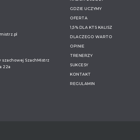
GDZIE UCZYMY
OFERTA
1,5% DLA KTS KALISZ
istrz.pl
DLACZEGO WARTO
OPINIE
TRENERZY
ły szachowej SzachMistrz
SUKCESY
a 22a
KONTAKT
REGULAMIN