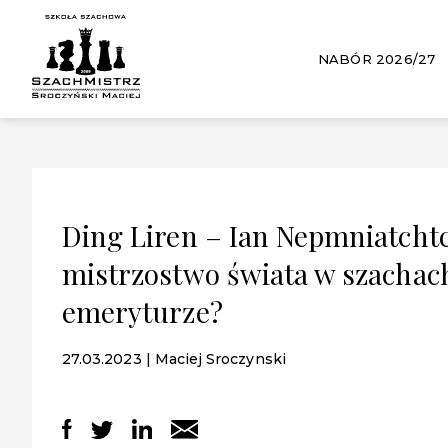
NABÓR 2026/27
Ding Liren – Ian Nepmniatcht
mistrzostwo świata w szachac
emeryturze?
27.03.2023 | Maciej Sroczynski