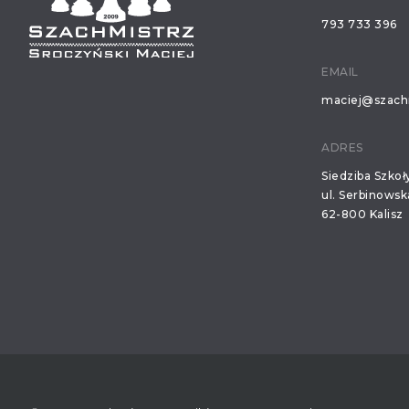
793 733 396
EMAIL
maciej@szachm
ADRES
Siedziba Szko
ul. Serbinowsk
62-800 Kalisz