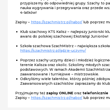
przypiszemy do odpowiedniej grupy. Szachy to pam
nauka wygrywania i przegrywania oraz przede ws
4-latków!
Zapisy –
https://szachmistrz.pl/nabor/
lub poprzez ma
Klub szachowy KTS Kalisz – najlepszy juniorski 
awans do polskiej szachowej Ekstraligi Juniorów!
Szkoła szachowa SzachMistrz – największa szkoł
https://szachmistrz.pl/gdzie-uczymy/
Poprzez szachy uczymy dzieci i młodzież logiczn
terenie Kalisza oraz okolic. Szkolimy młodych sz
podstawowych. W ramach Akademii SzachMistrza 
zaawansowane i turniejowe – mistrzowskie.
Odkryliśmy wiele talentów, którzy później zdobywa
Zaawansowanych szachistów zapraszamy do klub
Przyjmujemy też
zapisy ONLINE
oraz
telefonicznie
Zapisy –
https://szachmistrz.pl/nabor/
lub poprzez ma