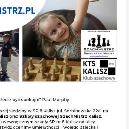
możecie być spokojni” Paul Morphy
ej siedziby w SP 8 Kalisz (ul. Serbinowska 22a) na
lisz
oraz
Szkoły szachowej SzachMistrz Kalisz
.
 wewnętrznym szkoły SP nr 8 Kalisz od ulicy
rzyjdź ocenimy umiejętności Twojego dziecka i