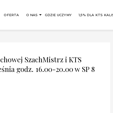
OFERTA
O NAS
GDZIE UCZYMY
1,5% DLA KTS KALI
howej SzachMistrz i KTS
ześnia godz. 16.00-20.00 w SP 8