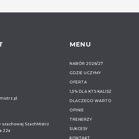
T
MENU
NABÓR 2026/27
GDZIE UCZYMY
OFERTA
1,5% DLA KTS KALISZ
istrz.pl
DLACZEGO WARTO
OPINIE
TRENERZY
ły szachowej SzachMistrz
SUKCESY
a 22a
KONTAKT