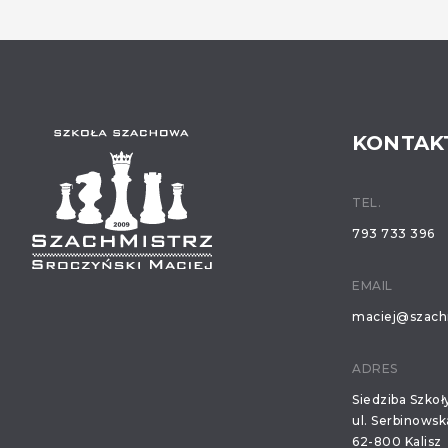
KONTAK
TEL.
793 733 396
EMAIL
maciej@szachm
ADRES
Siedziba Szko
ul. Serbinowsk
62-800 Kalisz