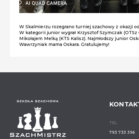
W Skalmierzu rozegrano turniej szachowy z okazji od
W kategorii junior wygrał Krzysztof Szymczak (OTSz O
Mikołajem Melką (KTS Kalisz). Najmłodszy junior Osk
Wawrzyniak mama Oskara. Gratulujemy!
KONTAK
TEL.
793 733 396