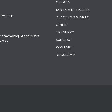
OFERTA
1,5% DLA KTS KALISZ
istrz.pl
DLACZEGO WARTO
OPINIE
TRENERZY
ły szachowej SzachMistrz
SUKCESY
a 22a
KONTAKT
REGULAMIN