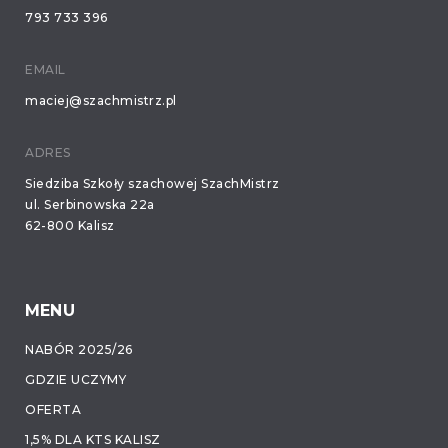
793 733 396
EMAIL
maciej@szachmistrz.pl
ADRES
Siedziba Szkoły szachowej SzachMistrz
ul. Serbinowska 22a
62-800 Kalisz
MENU
NABÓR 2025/26
GDZIE UCZYMY
OFERTA
1,5% DLA KTS KALISZ