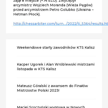
zajął 8 miejsce (+74 ELO). Zwyciężył
arcymistrz Wojciech Moranda (Wieża Pęgów)
przed arcymistrzem Petro Golubko (Ukraina –
Hetman Płock).
http://chessarbiter.com/turn…/2022/ti_5364/results.h
Weekendowe starty zawodników KTS Kalisz
Kacper Ugorek i Alan Wróblewski mistrzami
listopada w KTS Kalisz
Mateusz Góralski z awansem do Finałów
Mistrzostw Polski 2023!
Maciej Sroczyński wygrywa w Nowych