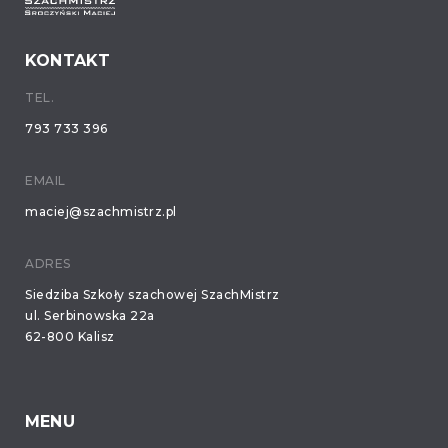
KONTAKT
TEL.
793 733 396
EMAIL
maciej@szachmistrz.pl
ADRES
Siedziba Szkoły szachowej SzachMistrz
ul. Serbinowska 22a
62-800 Kalisz
MENU