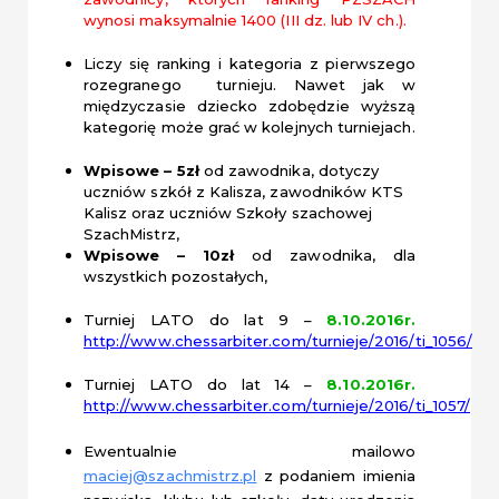
wynosi maksymalnie 1400 (III dz. lub IV ch.).
Liczy się ranking i kategoria z pierwszego
rozegranego turnieju. Nawet jak w
międzyczasie dziecko zdobędzie wyższą
kategorię może grać w kolejnych turniejach.
Wpisowe – 5zł
od zawodnika, dotyczy
uczniów szkół z Kalisza, zawodników KTS
Kalisz oraz uczniów Szkoły szachowej
SzachMistrz,
Wpisowe – 10zł
od zawodnika, dla
wszystkich pozostałych
,
Turniej LATO do lat 9 –
8.10.2016r.
http://www.chessarbiter.com/turnieje/2016/ti_1056/
Turniej LATO
do lat 14
–
8.10.2016r.
http://www.chessarbiter.com/turnieje/2016/ti_1057/
Ewentualnie mailowo
maciej@szachmistrz.pl
z podaniem imienia