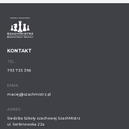
KONTAKT
TEL.
793 733 396
EMAIL
maciej@szachmistrz.pl
ADRES
Siedziba Szkoły szachowej SzachMistrz
ul. Serbinowska 22a