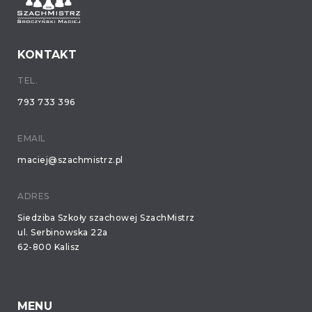
KONTAKT
TEL.
793 733 396
EMAIL
maciej@szachmistrz.pl
ADRES
Siedziba Szkoły szachowej SzachMistrz
ul. Serbinowska 22a
62-800 Kalisz
MENU