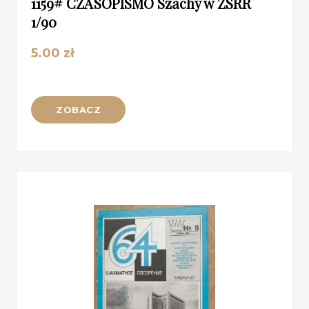
1159# CZASOPISMO Szachy w ZSRR
1/90
5.00
zł
ZOBACZ