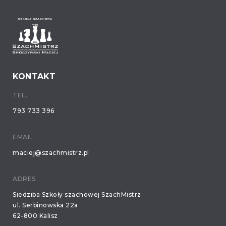
KONTAKT
TEL.
793 733 396
EMAIL
maciej@szachmistrz.pl
ADRES
Siedziba Szkoły szachowej SzachMistrz
ul. Serbinowska 22a
62-800 Kalisz