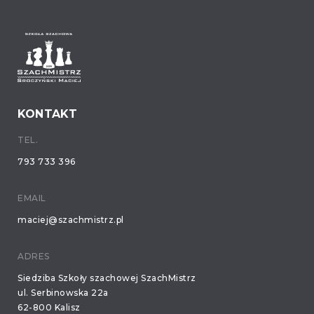
KONTAKT
TEL.
793 733 396
EMAIL
maciej@szachmistrz.pl
ADRES
Siedziba Szkoły szachowej SzachMistrz
ul. Serbinowska 22a
62-800 Kalisz