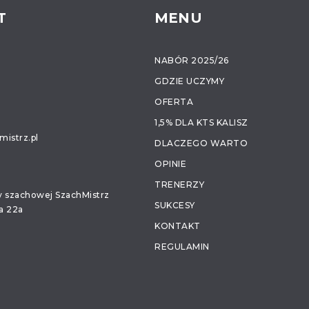
T
MENU
NABÓR 2025/26
GDZIE UCZYMY
OFERTA
1,5% DLA KTS KALISZ
istrz.pl
DLACZEGO WARTO
OPINIE
TRENERZY
ły szachowej SzachMistrz
SUKCESY
a 22a
KONTAKT
REGULAMIN