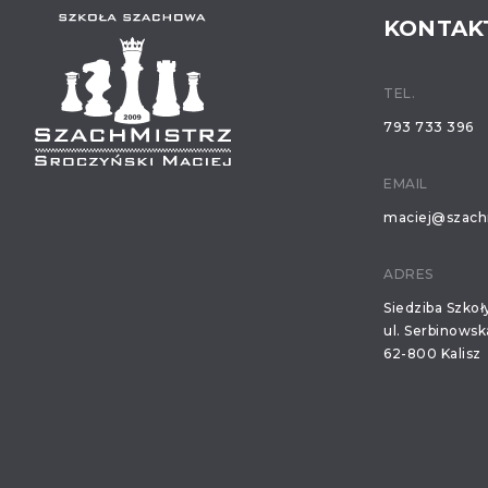
KONTAK
TEL.
793 733 396
EMAIL
maciej@szachm
ADRES
Siedziba Szko
ul. Serbinowsk
62-800 Kalisz